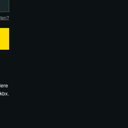
ten?
dere
kbx.