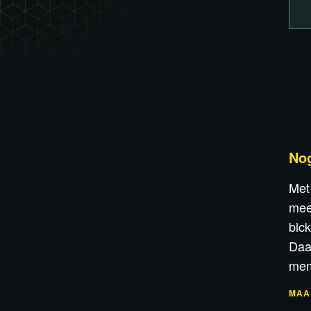
No
Met
mee
blc
Daa
mem
MAA