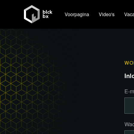
Voorpagina
Video's
Vaca
WO
Inl
E-m
Wac