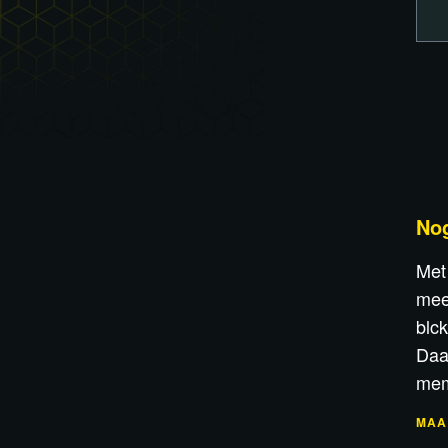
No
Met
mee
blc
Daa
mem
MAA