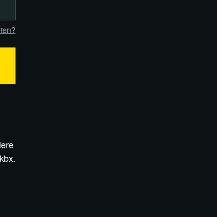
ten?
dere
kbx.