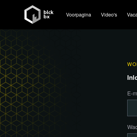
Voorpagina
Video's
Vaca
WO
Inl
E-m
Wac