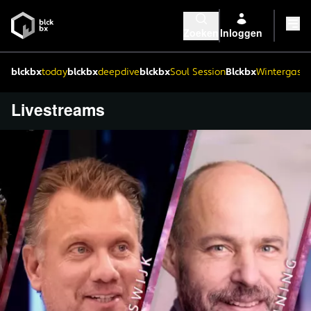
Zoeken
Inloggen
blckbx
today
blckbx
deepdive
blckbx
Soul Session
Blckbx
Wintergaste
Livestreams