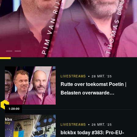
1:28:00
LIVESTREAMS
28 MRT. '25
Rutte over toekomst Poetin | Belasten overwaarde
LIVESTREAMS
28 MRT. '25
Rutte over toekomst Poetin |
ontkracht? | RT-zaak verloren | DWIV #43
Belasten overwaarde
ontkracht? | RT-zaak verloren |
DWIV #43
1:28:00
LIVESTREAMS
26 MRT. '25
blckbx today #383: Pro-EU-