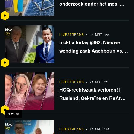
onderzoek onder het mes |
Onthulling Gizeh piramide |
Wolf nog welkom?
LIVESTREAMS
24 MRT. '25
blckbx today #382: Nieuwe
wending zaak Aachboun vs.
Rutte! | Syrië slachtpartijen |
CO₂-kosten exploderen
LIVESTREAMS
21 MRT. '25
HCQ-rechtszaak verloren! |
Rusland, Oekraïne en ReArm
Europe | David Icke
documentaire | DWIV #42
1:28:00
LIVESTREAMS
19 MRT. '25