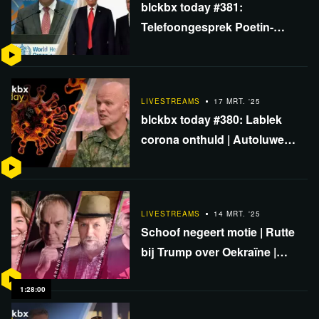
blckbx today #381:
Telefoongesprek Poetin-
Trump | Jouw huisoverwaarde
belast? | Zaak BVNL tegen de
staat
LIVESTREAMS
17 MRT. '25
blckbx today #380: Lablek
corona onthuld | Autoluwe
stad treft bedrijven | Maurice
peilt oorlogssentiment
LIVESTREAMS
14 MRT. '25
Schoof negeert motie | Rutte
bij Trump over Oekraïne |
Doorbraak aardbevingen
voorspellen | DWIV #41
1:28:00