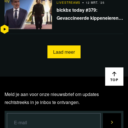
LIVESTREAMS
12 MRT. '25
blckbx today #379:
Gevaccineerde kippeneieren |
Vredesakkoord Oekraïne? |
Gaat NL ReArm Europe
blokkeren?
Laad meer
TOP
Meld je aan voor onze nieuwsbrief om updates
rechtstreeks in je inbox te ontvangen.