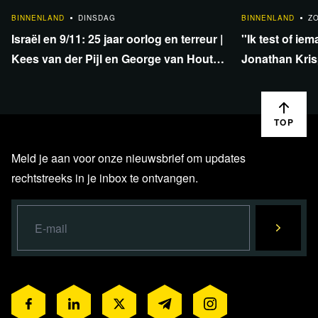
1:33:40
BINNENLAND
DINSDAG
BINNENLAND
Z
Israël en 9/11: 25 jaar oorlog en terreur |
''Ik test of iem
Kees van der Pijl en George van Houts -
Jonathan Krisp
deel 1
en onafhankel
TOP
Meld je aan voor onze nieuwsbrief om updates
rechtstreeks in je inbox te ontvangen.