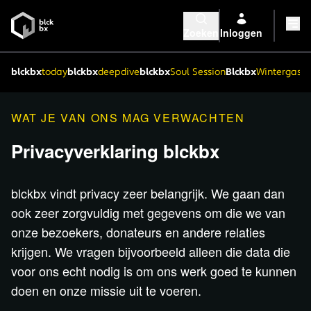
Zoeken
Inloggen
blckbx
today
blckbx
deepdive
blckbx
Soul Session
Blckbx
Wintergaste
WAT JE VAN ONS MAG VERWACHTEN
Privacyverklaring blckbx
blckbx vindt privacy zeer belangrijk. We gaan dan
ook zeer zorgvuldig met gegevens om die we van
onze bezoekers, donateurs en andere relaties
krijgen. We vragen bijvoorbeeld alleen die data die
voor ons echt nodig is om ons werk goed te kunnen
doen en onze missie uit te voeren.