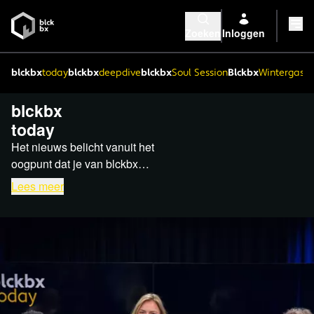
Zoeken
Inloggen
blckbx
today
blckbx
deepdive
blckbx
Soul Session
Blckbx
Wintergaste
blckbx
today
Het nieuws belicht vanuit het
oogpunt dat je van blckbx
gewend bent, diepgravend
Lees meer
en kritisch. Elke donderdag
om 21:00 uur.