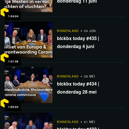
donderdag 11 juni
1:34:04
BINNENLAND
04 JUN.
blckbx today #435 |
donderdag 4 juni
1:31:38
BINNENLAND
28 MEI
blckbx today #434 |
donderdag 28 mei
1:55:53
BINNENLAND
21 MEI