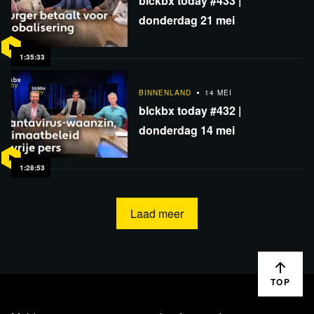
blckbx today #433 |
donderdag 21 mei
1:35:33
BINNENLAND
14 MEI
blckbx today #432 |
donderdag 14 mei
1:28:53
Laad meer
TOP