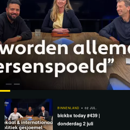
1:33:29
BINNENLAND
09 JUL.
blckbx today #440 | donderdag 9 juli
BINNENLAND
02 JUL.
blckbx today #439 |
donderdag 2 juli