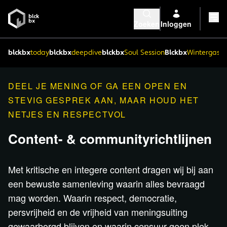
Zoeken
Inloggen
blckbx
today
blckbx
deepdive
blckbx
Soul Session
Blckbx
Wintergaste
DEEL JE MENING OF GA EEN OPEN EN
STEVIG GESPREK AAN, MAAR HOUD HET
NETJES EN RESPECTVOL
Content- & communityrichtlijnen
Met kritische en integere content dragen wij bij aan
een bewuste samenleving waarin alles bevraagd
mag worden. Waarin respect, democratie,
persvrijheid en de vrijheid van meningsuiting
gewaarborgd blijven en waarin censuur geen plek