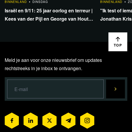
BINNENLAND
DINSDAG
BINNENLAND
Z
Israël en 9/11: 25 jaar oorlog en terreur |
''Ik test of iem
Kees van der Pijl en George van Houts -
Jonathan Krisp
deel 1
en onafhankel
TOP
Meld je aan voor onze nieuwsbrief om updates
rechtstreeks in je inbox te ontvangen.