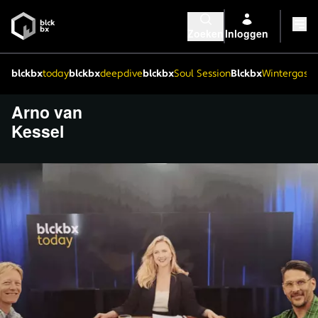
Zoeken
Inloggen
blckbx
today
blckbx
deepdive
blckbx
Soul Session
Blckbx
Wintergaste
Arno van
Kessel