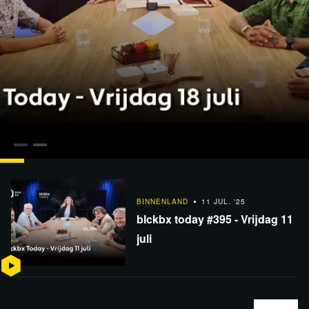
BINNENLAND
18 JUL. '25
blckbx today #396 - Vrijdag 18 juli
BINNENLAND
11 JUL. '25
blckbx today #395 - Vrijdag 11
juli