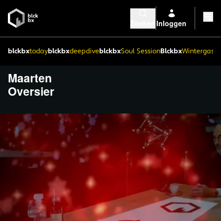
Zoeken
Inloggen
blckbx
today
blckbx
deepdive
blckbx
Soul Session
Blckbx
Wintergaste
Maarten
Oversier