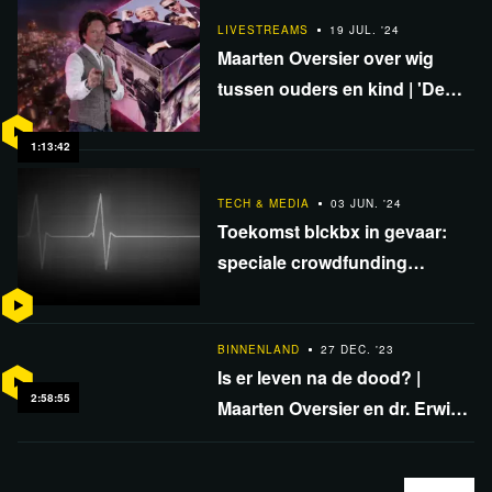
LIVESTREAMS
19 JUL. '24
Maarten Oversier over wig
tussen ouders en kind | 'De
oorlog tegen de burger' |
Verwachting Kabinet-Schoof |
1:13:42
DWIV #13
TECH & MEDIA
03 JUN. '24
Toekomst blckbx in gevaar:
speciale crowdfunding
gestart!
BINNENLAND
27 DEC. '23
Is er leven na de dood? |
2:58:55
Maarten Oversier en dr. Erwin
Kompanje in een
marathonuitzending