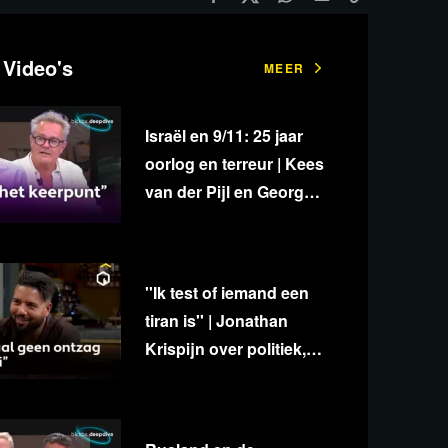
 Video's
MEER
Israël en 9/11: 25 jaar
oorlog en terreur | Kees
van der Pijl en George
van Houts - deel 1
''Ik test of iemand een
tiran is'' | Jonathan
Krispijn over politiek,
media en
onafhankelijkheid