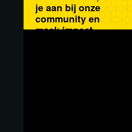
je aan bij onze
community en
maak impact.
Word buddy
In deze aflevering van Soul Session gaat ps
met Univibes-founder en artiest Tim Douws
Tim heeft een aantal moeilijke jaren achter