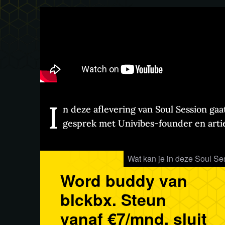
I
n deze aflevering van Soul Session gaa
gesprek met Univibes-founder en art
Wat kan je in deze Soul S
Word buddy van
blckbx. Steun
vanaf €7/mnd, sluit