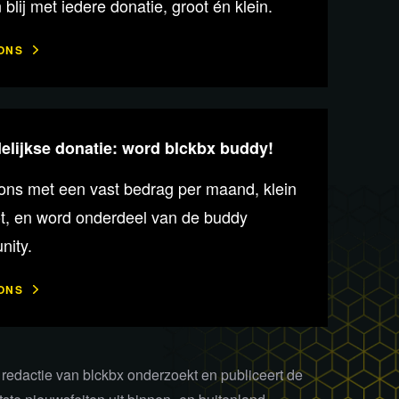
n blij met iedere donatie, groot én klein.
ONS
lijkse donatie: word blckbx buddy!
ons met een vast bedrag per maand, klein
ot, en word onderdeel van de buddy
ity.
ONS
redactie van blckbx onderzoekt en publiceert de