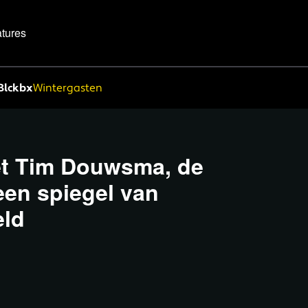
tures
Blckbx
Wintergasten
et Tim Douwsma, de
een spiegel van
eld