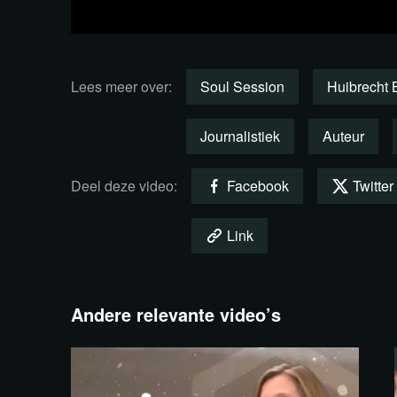
onder zijn bestaan werd weggeslagen. Nog
ingrijpend zou gaan veranderen voelde hij in 
afnam. De enorme sneltreinvaart waarin zijn
Lees meer over:
Soul Session
Huibrecht B
bijbehorende drukte in zijn leven, maakten ec
stilstand toen COVID uitbrak.
Journalistiek
Auteur
Angsten en pijnen werden zijn deel. Nog recen
Deel deze video:
Facebook
Twitter
is, toen hij tijdens een optreden opnieuw an
doodsbedreigingen, het cancelen en het vol
Link
mensen die hij vertrouwde, enkel omdat hij 
COVID-periode. Deze ervaring veroorzaakte
Andere relevante video’s
raakte ook aan oude, diepere pijnen.
Zijn reactie was krachtig. Hij voelde pijn, d