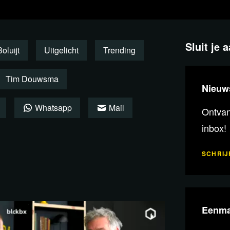
 voor COVID de samenleving
z’n kern dat de innerlijke vrede
 carrière zich ontwikkelde, en de
Sluit je 
oluijt
Uitgelicht
Trending
hter pas definitief plaats voor
Tim Douwsma
Nieuw
t ervaarde hij hoe fragiel zijn herstel
Whatsapp
Mail
Ontvang
gst voelde. Angst als gevolg van
inbox!
ledig negeren van zijn persoon door
vragen stelde bij de maatregelen in de
SCHRIJF
 een shock en leidde tot trauma, maar
Eenma
oorleefde woede en verdriet, maar