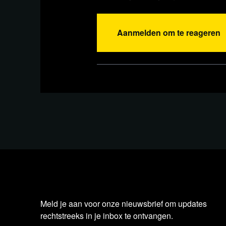
gaat uiteindelijk over de enige weg naar ee
van liefde, ervaringen en inzichten waarmee
Aanmelden om te reageren
blijven we weg van de valkuilen van de gees
Een gesprek dat klinkt als een mooie kerst
Deze uitzending is
ook als podcast te
beluisteren!
Meld je aan voor onze nieuwsbrief om updates
rechtstreeks in je inbox te ontvangen.