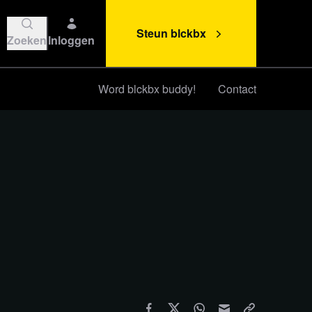
Steun blckbx
Zoeken
Inloggen
Word blckbx buddy!
Contact
Steun blckbx