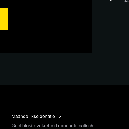
laa
n mooiere wereld; het met elkaar delen
 we elkaar in het hart raken. Zo
t.
avondmis.
Maandelijkse donatie
Geef blckbx zekerheid door automatisch