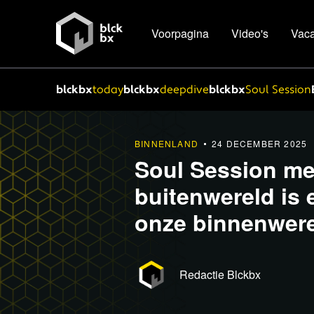
Voorpagina
Video's
Vaca
blckbx
today
blckbx
deepdive
blckbx
Soul Session
BINNENLAND
24 DECEMBER 2025
Soul Session m
buitenwereld is 
onze binnenwer
Redactie Blckbx