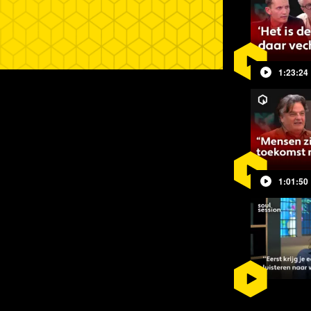
1:23:24
1:01:50
ycholoog Huibrecht Boluijt in gesprek
ma.
 de rug en voelde hoe het fundament