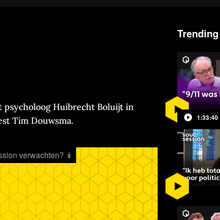
Trending
t psycholoog Huibrecht Boluijt in
1:33:40
iest Tim Douwsma.
ession verwachten? ↡