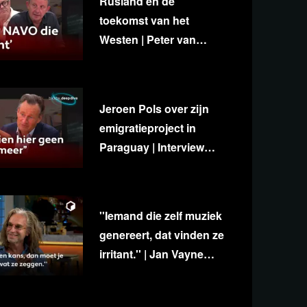
Rusland en de
toekomst van het
Westen | Peter van
Stigt, Diedert de Wagt &
George van Houts
Jeroen Pols over zijn
emigratieproject in
Paraguay | Interview
met Ab Gietelink
''Iemand die zelf muziek
genereert, dat vinden ze
irritant.'' | Jan Vayne
over eigenzinnigheid