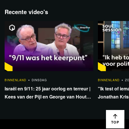
Recente video's
1:33:40
BINNENLAND
DINSDAG
BINNENLAND
Z
Israël en 9/11: 25 jaar oorlog en terreur |
''Ik test of iem
Kees van der Pijl en George van Houts -
Jonathan Krisp
deel 1
en onafhankel
TOP