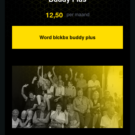
12,50
per maand
Word blckbx buddy plus