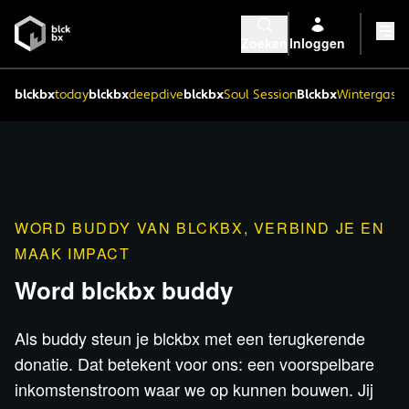
Zoeken
Inloggen
blckbx
today
blckbx
deepdive
blckbx
Soul Session
Blckbx
Wintergaste
WORD BUDDY VAN BLCKBX, VERBIND JE EN
MAAK IMPACT
Word blckbx buddy
Als buddy steun je blckbx met een terugkerende
donatie. Dat betekent voor ons: een voorspelbare
inkomstenstroom waar we op kunnen bouwen. Jij