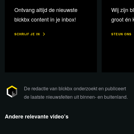
Ontvang altijd de nieuwste
Wij zijn b
blckbx content in je inbox!
groot én k
SCHRIJF JE IN
STEUN ONS
De redactie van blckbx onderzoekt en publiceert
de laatste nieuwsfeiten uit binnen- en buitenland.
Lees verder
Andere relevante video’s
26:51
8:03