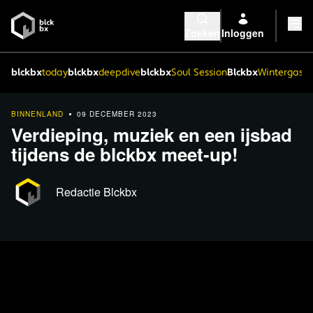
Zoeken
Inloggen
blckbx
today
blckbx
deepdive
blckbx
Soul Session
Blckbx
Wintergaste
BINNENLAND
09 DECEMBER 2023
Verdieping, muziek en een ijsbad
tijdens de blckbx meet-up!
Redactie Blckbx