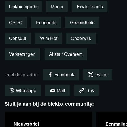
Pasquino, die ook plaatsnam achter de draaitafels.
blckbx reports
Media
Erwin Taams
Bekijk en deel nu deze treffende impressie van een
CBDC
Economie
Gezondheid
onvergetelijke dag!
Bekijk de foto's van de blckbx meet-
Censuur
Wim Hof
Onderwijs
up²
Verkiezingen
Alistair Overeem
Klik op de foto hieronder om naar het fotoalbum te gaan.
Deel deze video:
Facebook
Twitter
Whatsapp
Mail
Link
Sluit je aan bij de blckbx community:
Nieuwsbrief
Eenmalige
Plaats een reactie