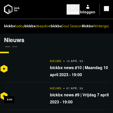
Zoeken
Inloggen
blckbx
today
blckbx
deepdive
blckbx
Soul Session
Blckbx
Wintergaste
Nieuws
NIEUWS
12 APR. '23
NIEUWS
10 APR. '23
blckbx news #11 | Woensdag 12 april 2023 - 1
blckbx news #10 | Maandag 10
0
april 2023 - 19:00
NIEUWS
07 APR. '23
blckbx news #9 | Vrijdag 7 april
8:04
2023 - 19:00