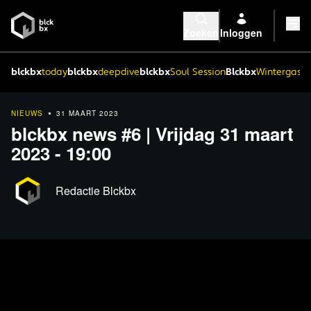
Zoeken
Inloggen
blckbx
today
blckbx
deepdive
blckbx
Soul Session
Blckbx
Wintergaste
NIEUWS
31 MAART 2023
blckbx news #6 | Vrijdag 31 maart
2023 - 19:00
Redactie Blckbx