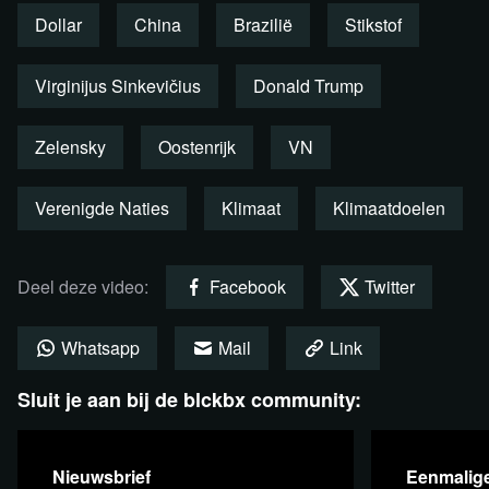
Dollar
China
Brazilië
Stikstof
Presentatie: Erwin Taams
Virginijus Sinkevičius
Donald Trump
Als wij niet meer kunnen doen
Zelensky
Oostenrijk
VN
wat nodig is, wie doet het dan
wel?
Verenigde Naties
Klimaat
Klimaatdoelen
Blijf ons steunen, juist NU!
Deel deze video:
Facebook
Twitter
Whatsapp
Mail
Link
Sluit je aan bij de blckbx community:
Nieuwsbrief
Eenmalige