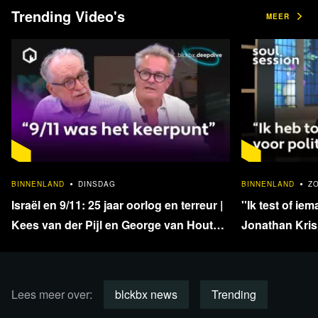
Trending Video's
MEER
Meer informatie
Vrijdag 31 maart 2023
De onderwerpen van vandaag:
1:33:40
US Dollar niet langer handelsmunt China en Brazilië
BINNENLAND
DINSDAG
BINNENLAND
Z
Ophef over stikstofbrief Eurocommissaris Sinkevičius
Israël en 9/11: 25 jaar oorlog en terreur |
''Ik test of iem
Zwijggeld verkiezingscampagne brengt Trump voor
Kees van der Pijl en George van Houts -
Jonathan Krisp
rechtbank
deel 1
en onafhankel
VN-resolutie beïnvloedt nationale rechtspraak
klimaatmaatregelen
Lees meer over:
blckbx news
Trending
Oostenrijkse fractie verlaat parlement bij rede Zelensky