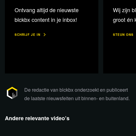
Ontvang altijd de nieuwste
Wij zijn b
blckbx content in je inbox!
groot én k
SCHRIJF JE IN
STEUN ONS
BEKIJK OOK:
blckbx today #158: Planbureau
oppert CO2-budget |…
Plaats een reactie
De redactie van blckbx onderzoekt en publiceert
de laatste nieuwsfeiten uit binnen- en buitenland.
Andere relevante video’s
5:55
6:58