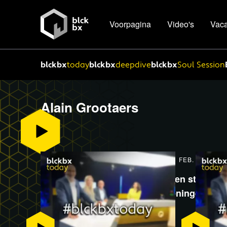
Voorpagina
Video's
Vaca
blckbx
today
blckbx
deepdive
blckbx
Soul Session
Alain Grootaers
54:58
BUITENLAND
28 FEB. '23
Het Kompas - Rik Torfs: ‘Een sterke s
ruimte voor afwijkende meningen’