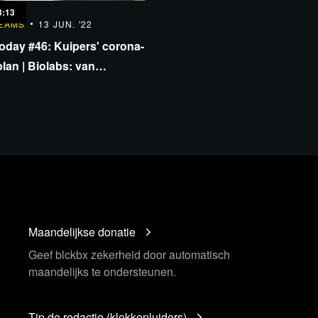
3:13
EAMS
13 JUN. '22
today #46: Kuipers' corona-
lan | Biolabs: van
heorie naar feit | Boek
ind
Maandelijkse donatie
Geef blckbx zekerheid door automatisch
maandelijks te ondersteunen.
Tip de redactie (klokkenluiders)