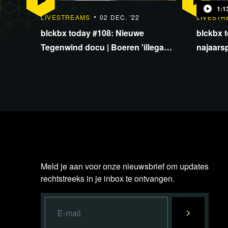
1:1
LIVESTREAMS
02 DEC. '22
LIVESTR
blckbx today #108: Nieuwe
blckbx 
Tegenwind docu | Boeren 'illegaal'
najaarsp
door opgeheven PAS | Wolf
complott
verdrukt landbouw
Tegenw
Meld je aan voor onze nieuwsbrief om updates
rechtstreeks in je inbox te ontvangen.