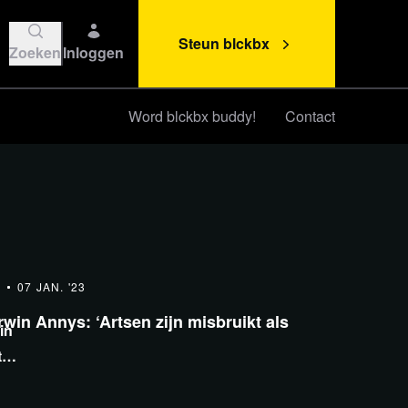
Steun blckbx
Zoeken
Inloggen
Word blckbx buddy!
Contact
Steun blckbx
A
07 JAN. '23
win Annys: ‘Artsen zijn misbruikt als
in
t
n dan de