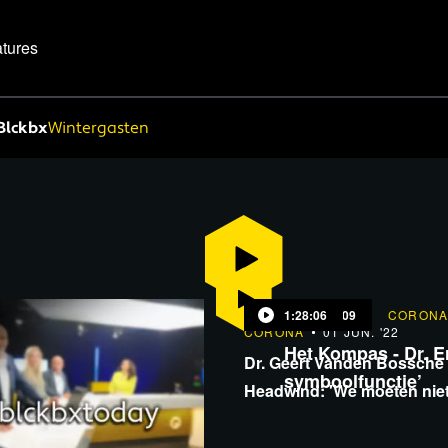
tures
Blckbx
Wintergasten
1:28:06
40:09
CORON
CORONA
01 JUN. '22
amenleving heeft
Het Kompas - Dr. Er
Dr. Geert Vanden Bossche 
symboolfunctie’
Headwind: 'We moeten nie
denken dat we slimmer zij
natuur'