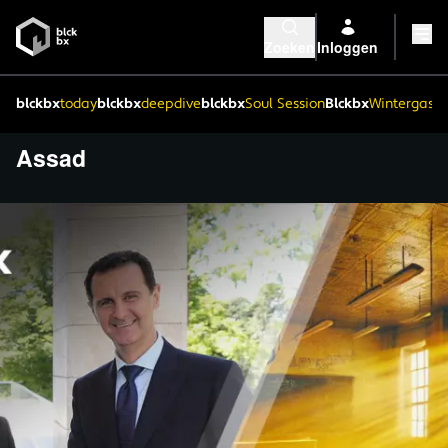
Zoeken
Inloggen
blckbx
today
blckbx
deepdive
blckbx
Soul Session
Blckbx
Wintergaste
Assad