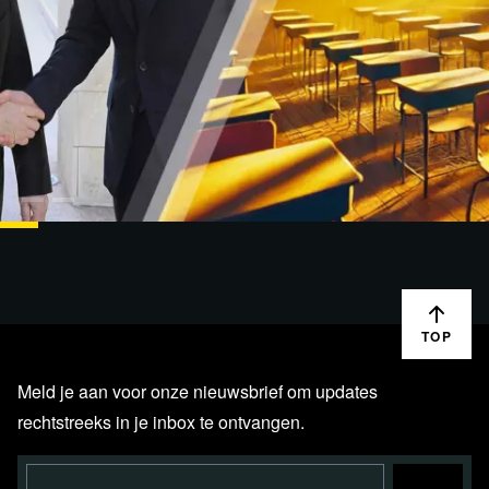
LIVESTREAMS
09 DEC. '24
blckbx today #356: Westers machtsspel in Oost-
Europa | Bezuinigingen ondermijnen…
TOP
Meld je aan voor onze nieuwsbrief om updates
rechtstreeks in je inbox te ontvangen.