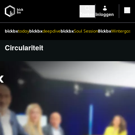
Zoeken
Inloggen
blckbx
today
blckbx
deepdive
blckbx
Soul Session
Blckbx
Wintergaste
Circulariteit