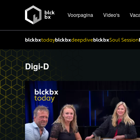
Voorpagina
Video's
Vaca
blckbx
today
blckbx
deepdive
blckbx
Soul Session
Digi-D