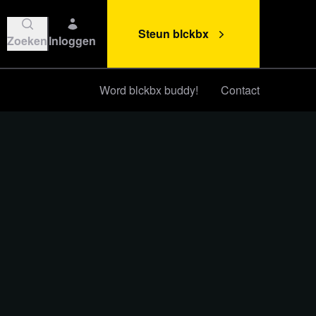
Steun blckbx
Zoeken
Inloggen
Word blckbx buddy!
Contact
Steun blckbx