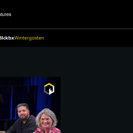
tures
Blckbx
Wintergasten