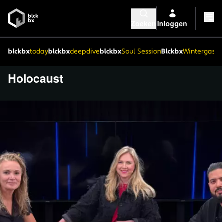
Zoeken
Inloggen
blckbx
today
blckbx
deepdive
blckbx
Soul Session
Blckbx
Wintergaste
Holocaust