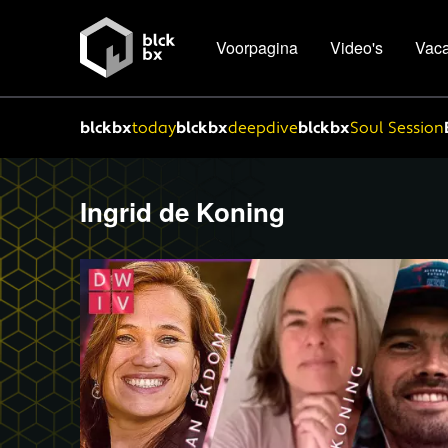
Voorpagina
Video's
Vaca
blckbx
today
blckbx
deepdive
blckbx
Soul Session
Ingrid de Koning