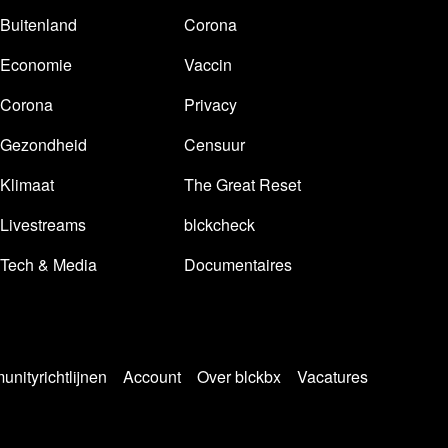
Buitenland
Corona
Economie
Vaccin
Corona
Privacy
Gezondheid
Censuur
Klimaat
The Great Reset
Livestreams
blckcheck
Tech & Media
Documentaires
nityrichtlijnen
Account
Over blckbx
Vacatures