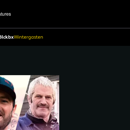
tures
Blckbx
Wintergasten