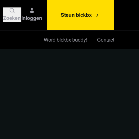
Steun blckbx
Zoeken
Inloggen
Word blckbx buddy!
Contact
Steun blckbx