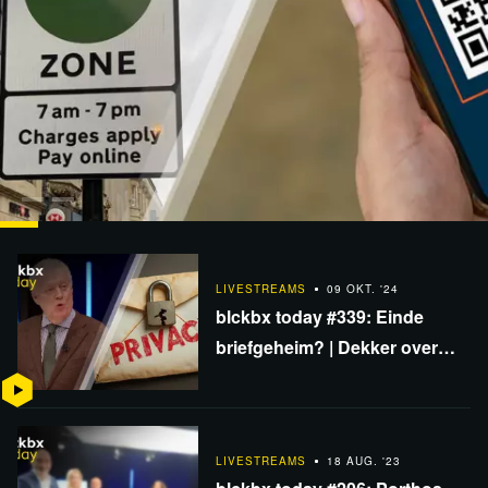
LIVESTREAMS
04 DEC. '24
blckbx today #355: Einde auto in de stad? | COVID-
LIVESTREAMS
09 OKT. '24
commissie VS: lab-leak | De come-back van…
blckbx today #339: Einde
briefgeheim? | Dekker over
VS-verkiezingen | Shell-zaak
nutteloos door EU-regels
LIVESTREAMS
18 AUG. '23