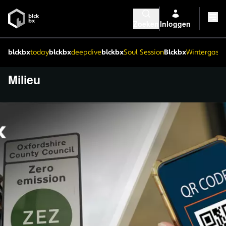
Zoeken
Inloggen
blckbx
today
blckbx
deepdive
blckbx
Soul Session
Blckbx
Wintergaste
Milieu