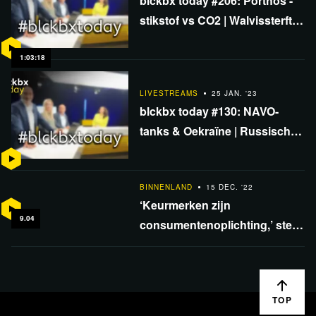
blckbx today #206: Porthos -
stikstof vs CO2 | Walvissterfte
door windmolens | PvdA-
coryfee predikt vrede
1:03:18
LIVESTREAMS
25 JAN. '23
blckbx today #130: NAVO-
tanks & Oekraïne | Russisch
geld voor herstel Oekraïne? |
Einde garnalenvisserij?
BINNENLAND
15 DEC. '22
‘Keurmerken zijn
9.04
consumentenoplichting,’ stelt
columnist Rypke Zeilmaker
TOP