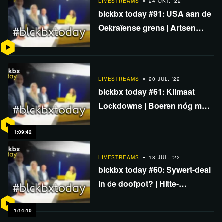
LIVESTREAMS
24 OKT. '22
blckbx today #91: USA aan de
Oekraïense grens | Artsen
geïntimideerd door VWS |
Rechtszaak ivermectine
LIVESTREAMS
20 JUL. '22
blckbx today #61: Klimaat
Lockdowns | Boeren nóg meer
onder druk | Artsen beboet om
werkende behandeling
1:09:42
LIVESTREAMS
18 JUL. '22
blckbx today #60: Sywert-deal
in de doofpot? | Hitte-
bangmakerij | WEF-klimaat
sloopt Sri Lanka
1:14:10