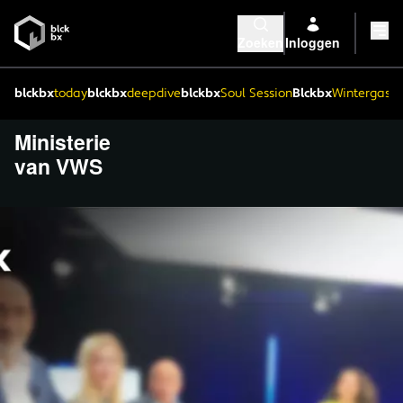
Zoeken
Inloggen
blckbx
today
blckbx
deepdive
blckbx
Soul Session
Blckbx
Wintergaste
Ministerie
van VWS