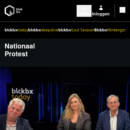
Zoeken
Inloggen
blckbx
today
blckbx
deepdive
blckbx
Soul Session
Blckbx
Wintergaste
Nationaal
Protest