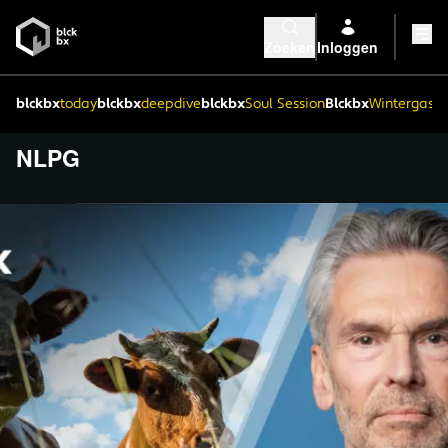
Zoeken
Inloggen
blckbx
today
blckbx
deepdive
blckbx
Soul Session
Blckbx
Wintergaste
NLPG