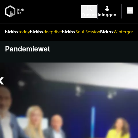
Zoeken
Inloggen
blckbx
today
blckbx
deepdive
blckbx
Soul Session
Blckbx
Wintergaste
Pandemiewet