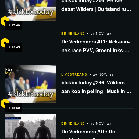
blckbx today #256: Eerste
debat Wilders | Duitsland rukt
naar rechts | EU 'verdedigt'
democratie
1:17:40
BINNENLAND
21 NOV. '23
De Verkenners #11: Nek-aan-
1:13:45
nek race PVV, GroenLinks-
PVDA, VVD en NSC! - Wat
betekent de aanval op Thierry
LIVESTREAMS
20 NOV. '23
Baudet?
blckbx today #246: Wilders
aan kop in peiling | Musk in de
val? | Nieuwe koers Argentinië
1:15:50
BINNENLAND
16 NOV. '23
De Verkenners #10: De