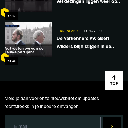
verkiezingen liggen weer open
- PVV laat islamkritiek vallen
om te regeren
54:34
BINNENLAND
14 NOV. '23
De Verkenners #9: Geert
Wilders blijft stijgen in de
peilingen - Welke nieuwe
partijen doen mee aan de
59:49
verkiezingen?
TOP
Meld je aan voor onze nieuwsbrief om updates
rechtstreeks in je inbox te ontvangen.