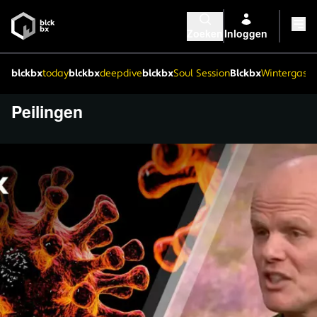
Zoeken
Inloggen
blckbx
today
blckbx
deepdive
blckbx
Soul Session
Blckbx
Wintergaste
Peilingen