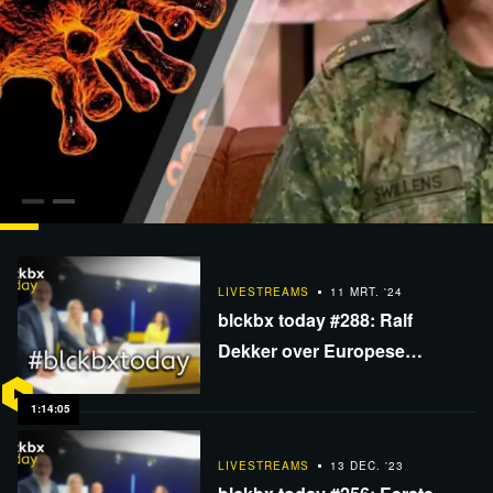
LIVESTREAMS
17 MRT. '25
blckbx today #380: Lablek corona onthuld | Autoluwe
LIVESTREAMS
11 MRT. '24
stad treft bedrijven | Maurice peilt…
blckbx today #288: Ralf
Dekker over Europese
verkiezingen | Tóch rechts
kabinet? | Climate: The Movie
1:14:05
LIVESTREAMS
13 DEC. '23