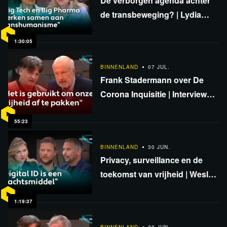
De verborgen agenda achter
de transbeweging? | Lydia
Daniel & Ancilla van de Leest
1:30:05
BINNENLAND
07 JUL.
Frank Stadermann over De
Corona Inquisitie | Interview
met Ab Gietelink
55:23
BINNENLAND
30 JUN.
Privacy, surveillance en de
toekomst van vrijheid | Wesley
Feijth, Michel Portier & Ancilla
van de Leest
1:19:37