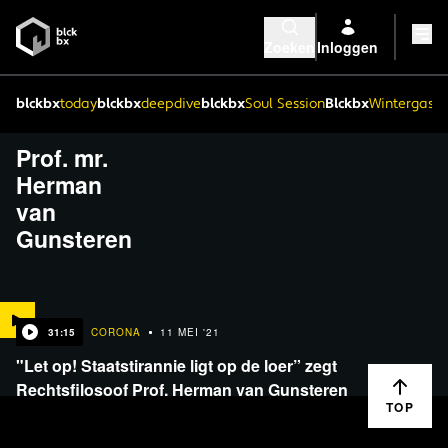
Zoeken
Inloggen
blckbx
today
blckbx
deepdive
blckbx
Soul Session
Blckbx
Wintergaste
Prof. mr.
Herman
van
Gunsteren
31:15
CORONA
11 MEI '21
"Let op! Staatstirannie ligt op de loer” zegt
Rechtsfilosoof Prof. Herman van Gunsteren
TOP