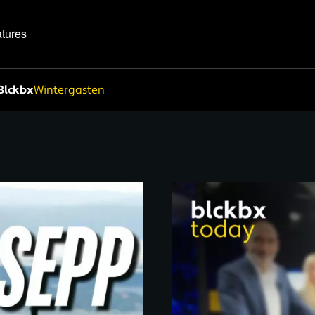
tures
Blckbx
Wintergasten