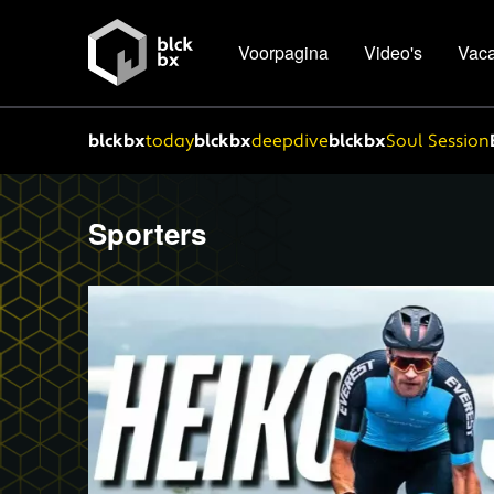
Voorpagina
Video's
Vaca
blckbx
today
blckbx
deepdive
blckbx
Soul Session
Sporters