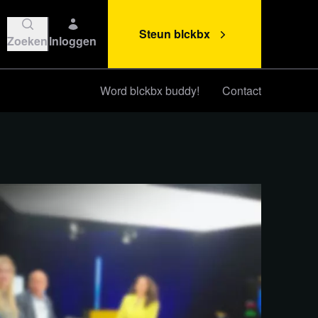
Steun blckbx
Zoeken
Inloggen
Word blckbx buddy!
Contact
Steun blckbx