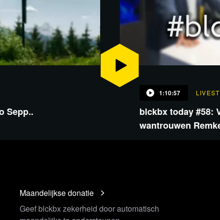
1:10:57
LIVES
o Sepp..
blckbx today #58: V
wantrouwen Remkes
Maandelijkse donatie
Geef blckbx zekerheid door automatisch