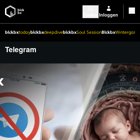
Zoeken
Inloggen
blckbx
today
blckbx
deepdive
blckbx
Soul Session
Blckbx
Wintergaste
Telegram