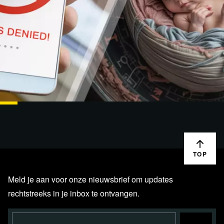
LIVESTREAMS
26 AUG. '24
blckbx today #326: CEO Telegram opgepakt | Kennedy
steunt Trump | Dalend geboortecijfer…
TOP
Meld je aan voor onze nieuwsbrief om updates
rechtstreeks in je inbox te ontvangen.