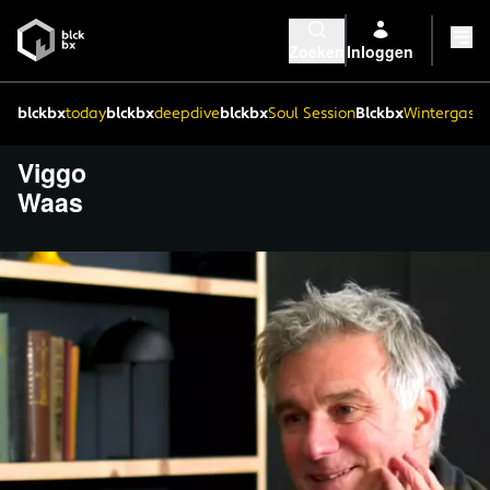
Zoeken
Inloggen
blckbx
today
blckbx
deepdive
blckbx
Soul Session
Blckbx
Wintergaste
Viggo
Waas