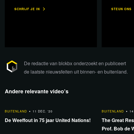
SCHRIJF JE IN
STEUN ONS
Lees 12 reacties
De redactie van blckbx onderzoekt en publiceert
de laatste nieuwsfeiten uit binnen- en buitenland.
Andere relevante video’s
7:12
49:22
BUITENLAND
11 DEC. '20
BUITENLAND
14
De Weeffout in 75 jaar United Nations!
The Great Rese
Prof. Bob de W