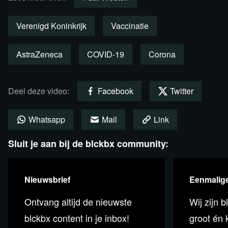
Verenigd Koninkrijk
Vaccinatie
Steun blckbx
AstraZeneca
COVID-19
Corona
Deel deze video:
Facebook
Twitter
Whatsapp
Mail
Link
Sluit je aan bij de blckbx community:
Nieuwsbrief
Eenmalige
Bekijk de video via Rumble
Ontvang altijd de nieuwste
Wij zijn b
blckbx content in je inbox!
groot én k