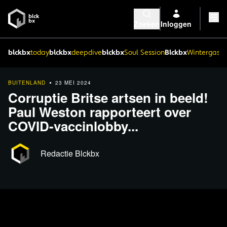
Zoeken
Inloggen
blckbx
today
blckbx
deepdive
blckbx
Soul Session
Blckbx
Wintergaste
BUITENLAND
23 MEI 2024
Corruptie Britse artsen in beeld!
Paul Weston rapporteert over
COVID-vaccinlobby...
Redactie Blckbx