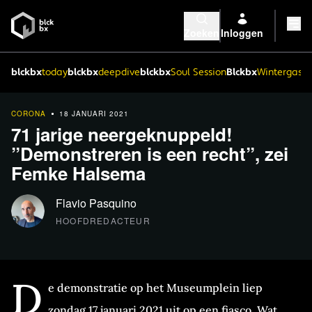
Zoeken
Inloggen
blckbx
today
blckbx
deepdive
blckbx
Soul Session
Blckbx
Wintergaste
CORONA
18 JANUARI 2021
71 jarige neergeknuppeld!
”Demonstreren is een recht”, zei
Femke Halsema
Flavio Pasquino
HOOFDREDACTEUR
D
e demonstratie op het Museumplein liep
zondag 17 januari 2021 uit op een fiasco. Wat