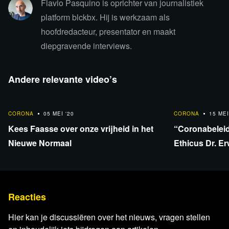
Flavio Pasquino is oprichter van journalistiek
platform blckbx. Hij is werkzaam als
hoofdredacteur, presentator en maakt
diepgravende interviews.
Andere relevante video’s
31:47
32:17
CORONA
05 MEI '20
CORONA
15 MEI
Kees Faasse over onze vrijheid in het
“Coronabeleid
Nieuwe Normaal
Ethicus Dr. E
Reacties
Hier kan je discussiëren over het nieuws, vragen stellen