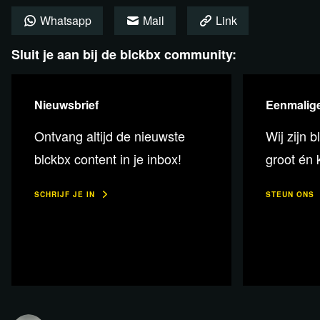
Whatsapp
Mail
Link
Sluit je aan bij de blckbx community:
Nieuwsbrief
Eenmalige
Lees verder
Ontvang altijd de nieuwste
Wij zijn b
blckbx content in je inbox!
groot én k
SCHRIJF JE IN
STEUN ONS