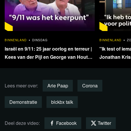
1 juni vertelde Femke Halsema bij Op1 hoe het
demonstratierecht in elkaar steekt. "Het demonstratierecht
is gegeven. Dat hoef je niet aan te vragen."
1:33:40
BINNENLAND
DINSDAG
BINNENLAND
Z
Bekijk hier het
fragment
bij NPO uitzending gemist vanaf
Israël en 9/11: 25 jaar oorlog en terreur |
''Ik test of iem
17:40 tm 18:20
Kees van der Pijl en George van Houts -
Jonathan Krisp
deel 1
en onafhankel
Plaats een reactie
Lees meer over:
Arie Paap
Corona
Demonstratie
blckbx talk
Deel deze video:
Facebook
Twitter