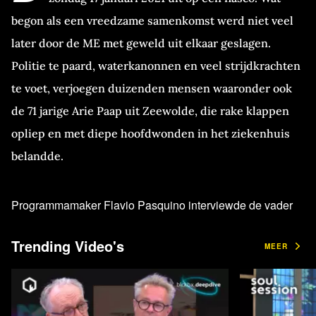
begon als een vreedzame samenkomst werd niet veel
later door de ME met geweld uit elkaar geslagen.
Politie te paard, waterkanonnen en veel strijdkrachten
te voet, verjoegen duizenden mensen waaronder ook
de 71 jarige Arie Paap uit Zeewolde, die rake klappen
opliep en met diepe hoofdwonden in het ziekenhuis
belandde.
Programmamaker Flavio Pasquino interviewde de vader
en grootvader, die uiteen deed wat zijn motieven waren om
Trending Video's
te demonstreren. De gepensioneerde ondernemer kon het
MEER
niet droog houden toen het over zijn dochten en
kleindochter ging maar benadrukt dat de hele kwestie hem
alleen maar strijdbaarder en sterker heeft gemaakt.