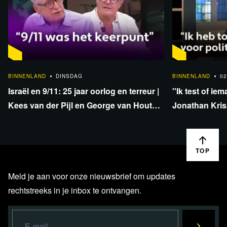
1:33:40
BINNENLAND
DINSDAG
BINNENLAND
02
Israël en 9/11: 25 jaar oorlog en terreur |
''Ik test of iem
Kees van der Pijl en George van Houts -
Jonathan Krisp
deel 1
en onafhankel
TOP
Meld je aan voor onze nieuwsbrief om updates
rechtstreeks in je inbox te ontvangen.