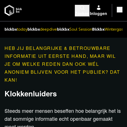
Zoeken
Inloggen
blckbx
today
blckbx
deepdive
blckbx
Soul Session
Blckbx
Wintergaste
HEB JIJ BELANGRIJKE & BETROUWBARE
INFORMATIE UIT EERSTE HAND, MAAR WIL
JE OM WELKE REDEN DAN OOK WÉL
ANONIEM BLIJVEN VOOR HET PUBLIEK? DAT
KAN!
Klokkenluiders
Steeds meer mensen beseffen hoe belangrijk het is
dat sommige informatie echt openbaar gemaakt
moet worden.