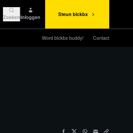
Steun blckbx
Zoeken
Inloggen
Word blckbx buddy!
Contact
Steun blckbx