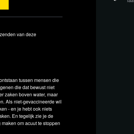
laa
met de mensen: dát is
e de kosten zo minimaal
itzenden van deze
oorlopende kosten om
t te maken. Denk hierbij
edactie, de webredactie en
 de continuïteit van
we daarom jouw hulp
s ontstaan tussen mensen die
genen die dat bewust niet
er zaken boven water, maar
n. Als niet-gevaccineerde wil
t en de urgentie van
en - en je hebt ook niets
jke nieuwsplatform inziet,
en. En tegelijk zie je de
 maken om acuut te stoppen
 om ons te steunen. Alleen