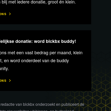
n blij met iedere donatie, groot én klein.
ONS
lijkse donatie: word blckbx buddy!
ons met een vast bedrag per maand, klein
ot, en word onderdeel van de buddy
ity.
ONS
redactie van blckbx onderzoekt en publiceert de