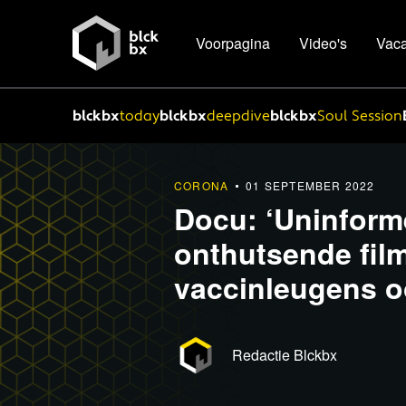
Voorpagina
Video's
Vaca
blckbx
today
blckbx
deepdive
blckbx
Soul Session
CORONA
01 SEPTEMBER 2022
Docu: ‘Uninform
onthutsende fil
vaccinleugens oo
Redactie Blckbx