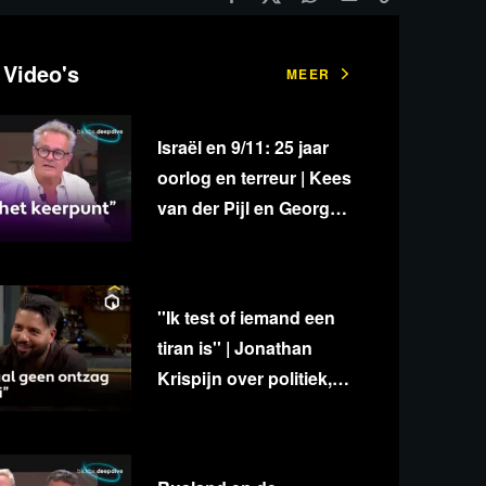
 Video's
MEER
Israël en 9/11: 25 jaar
oorlog en terreur | Kees
van der Pijl en George
van Houts - deel 1
''Ik test of iemand een
tiran is'' | Jonathan
Krispijn over politiek,
media en
onafhankelijkheid