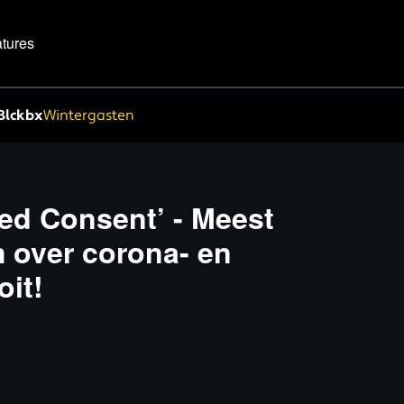
tures
Blckbx
Wintergasten
ed Consent’ - Meest
m over corona- en
it!