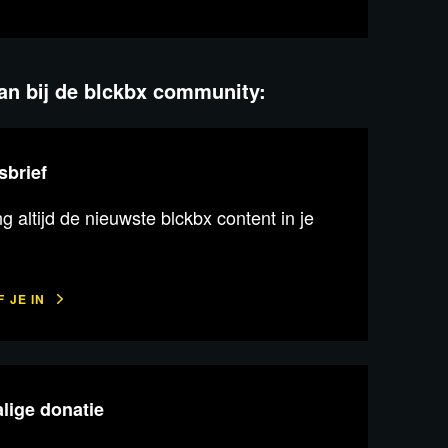
aan bij de blckbx community:
sbrief
 altijd de nieuwste blckbx content in je
 JE IN
lige donatie