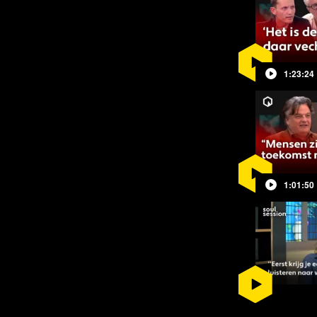
en elkaar af, waarmee
Uninformed
thoudt.
1:23:24
gsstrategie om groepen tegen elkaar
un mondkap droegen en de prik
e burgers. De rest werd bestempeld
e egoïsten, die hun recht op een
1:01:50
en verspeeld. Irrationele haat tegen
udelijk aangewakkerd en
ndheidsautoriteiten en media.
ezet. Vrienden tegen vrienden.