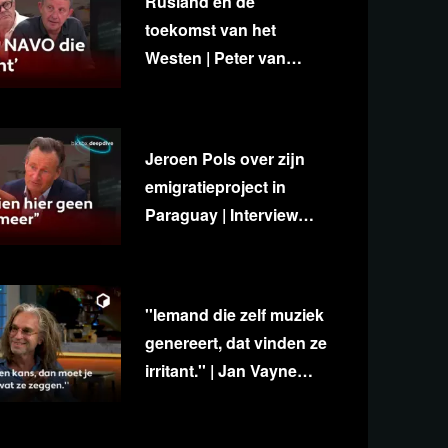
Rusland en de
toekomst van het
Westen | Peter van
Stigt, Diedert de Wagt &
George van Houts
Jeroen Pols over zijn
emigratieproject in
Paraguay | Interview
met Ab Gietelink
''Iemand die zelf muziek
genereert, dat vinden ze
irritant.'' | Jan Vayne
over eigenzinnigheid