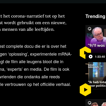
Trending
t het corona-narratief tot op het
gst wordt gebruikt om een nieuwe,
mensen van alle leeftijden.
est complete docu die er is over het
gen ‘oplossing’, experimentele mRNA-
1:33:40
t de film alle leugens bloot die in
ma, ‘experts’ en media. De film is ook
vrienden die ondanks alle reeds
e vertrouwen op het officiële verhaal.
egisseerd door Todd Michael Harris
pers, beeldmateriaal uit de media en