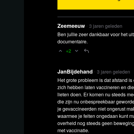
de mensen, door de mensen en 
waar blckbx voor staat.
Zeemeeuw
3 jaren geleden
Hoewel we ervoor zorgen dat w
Ben jullie zeer dankbaar voor het u
mogelijk houden, zijn er toch d
documentaire.
gedegen en professionele conten
+2
aan de techniek, de regie, de r
het onderhoud van de studio. Om
JanBijdehand
3 jaren geleden
blckbx te waarborgen, hebben 
Het grote probleem is dat afstand i
zich hebben laten vaccineren en die
nodig.
lieten doen. Er komen nu steeds me
die zijn nu onbespreekbaar geworde
Als je deze uitzending waardeer
je gevaccineerden niet ongerust mak
Nederlands grootste onafhankeli
waarmee je feiten ongedaan kunt mak
overheid nog steeds geen beweging
dan nodigen we je van harte uit
met vaccinatie.