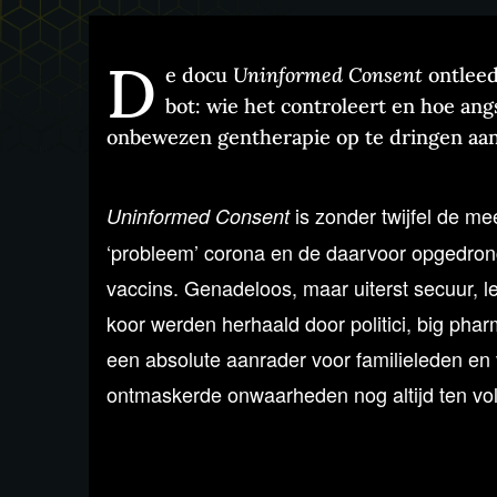
D
e docu
Uninformed Consent
ontleed
bot: wie het controleert en hoe an
onbewezen gentherapie op te dringen aan 
is zonder twijfel de me
Uninformed Consent
‘probleem’ corona en de daarvoor opgedron
vaccins. Genadeloos, maar uiterst secuur, leg
koor werden herhaald door politici, big phar
een absolute aanrader voor familieleden en 
ontmaskerde onwaarheden nog altijd ten voll
De fascinerende docu is geschreven en ger
(Matador Films). Interviews met wetenschap