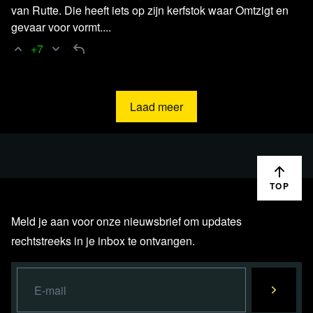
D66, CDA en PvdA in Utrecht
van Rutte. Die heeft iets op zijn kerfstok waar Omtzigt en
gevaar voor vormt....
Artikel AD
Wie zich openlijk kritisch uitliet over komst
+7
azc, is mogelijk in het geheim onderzocht
Laad meer
Steun blckbx en maak onderdeel
uit van de blckbx buddy
community!
TOP
Meld je aan voor onze nieuwsbrief om updates
Word blckbx buddy
rechtstreeks in je inbox te ontvangen.