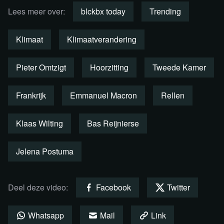
Lees meer over:
blckbx today
Trending
de ontwikkelingslanden zelf naar dit gebaar?
Desk: econome Jelena Postuma, oud-politiewoordvoerder
Klimaat
Klimaatverandering
Klaas Wilting en redacteur Bas Reijnierse
Pieter Omtzigt
Hoorzitting
Tweede Kamer
Presentatie: Sanae Orchi
Frankrijk
Emmanuel Macron
Rellen
Bekijk de uitzending per fragment
terug
Klaas Wilting
Bas Reijnierse
Jelena Postuma
Deel deze video:
Facebook
Twitter
Whatsapp
Mail
Link