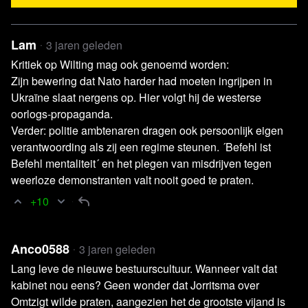
Video TalkTV
EU is “squarely responsible” for the
France riots
Lam
3 jaren geleden
Artikel Telegraaf
Franse rellen resultaat van te lang
Kritiek op Wilting mag ook genoemd worden:
wegkijken door links
Zijn bewering dat Nato harder had moeten ingrijpen in
Video SABC News
Pres. Ramaphosa addressing the
Ukraïne slaat nergens op. Hier volgt hij de westerse
New global financial PACT summit in Paris
oorlogs-propaganda.
Video Nieuwsuur
Pieter Omtzigt werd vanaf dag één als
Verder: politie ambtenaren dragen ook persoonlijk eigen
probleem gezien
verantwoording als zij een regime steunen. ´Befehl ist
Befehl mentaliteit´ en het plegen van misdrijven tegen
Video
https://twitter.com/RadioGenov...
;
weerloze demonstranten valt nooit goed te praten.
https://twitter.com/GoldingBF/...
+10
Website
Bart Maat
Artikel NH Dagblad
Franse vakbonden: politie is in
oorlog met 'ongedierte'
Anco0588
3 jaren geleden
Artikel NRC
Centrum in Den Haag opgezet om Rusland
Lang leve de nieuwe bestuurscultuur. Wanneer valt dat
te vervolgen voor agressie tegen Oekraïne
kabinet nou eens? Geen wonder dat Jorritsma over
Artikel NU.nl
Coalitieakkoord tussen Groenlinks, VVD,
Omtzigt wilde praten, aangezien het de grootste vijand is