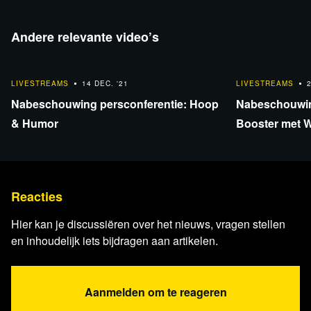
blckbx
.
Andere relevante video’s
1:42:10
1:42:10
LIVESTREAMS
14 DEC. '21
LIVESTREAMS
Nabeschouwing persconferentie: Hoop
Nabeschouwin
& Humor
Booster met W
Relevante achtergrondinformatie en
bronnen
Reacties
Video DW News
World leaders meet in Paris for global
finance summit
Hier kan je discussiëren over het nieuws, vragen stellen
en inhoudelijk iets bijdragen aan artikelen.
Video Reuters
Greta Thunberg attends finance summit
in Paris
Video Bloomberg
Five Takeaways From the Paris
Aanmelden om te reageren
Summit to Fix Global Climate Finance