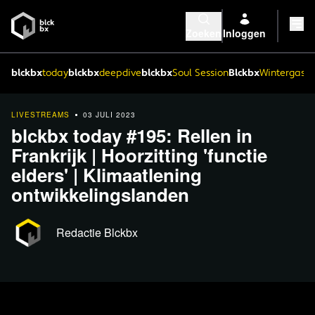
Zoeken
Inloggen
blckbx
today
blckbx
deepdive
blckbx
Soul Session
Blckbx
Wintergaste
LIVESTREAMS
03 JULI 2023
blckbx today #195: Rellen in
Frankrijk | Hoorzitting 'functie
elders' | Klimaatlening
ontwikkelingslanden
Redactie Blckbx