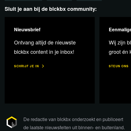
Sluit je aan bij de blckbx community:
Nieuwsbrief
Eenmalige
Ontvang altijd de nieuwste
Wij zijn b
blckbx content in je inbox!
groot én k
SCHRIJF JE IN
STEUN ONS
Bekijk de uitzending via Rumble
Als alternatief voor YouTube kunnen de today-
De redactie van blckbx onderzoekt en publiceert
uitzendingen bekeken worden via het
Rumble-kanaal van
de laatste nieuwsfeiten uit binnen- en buitenland.