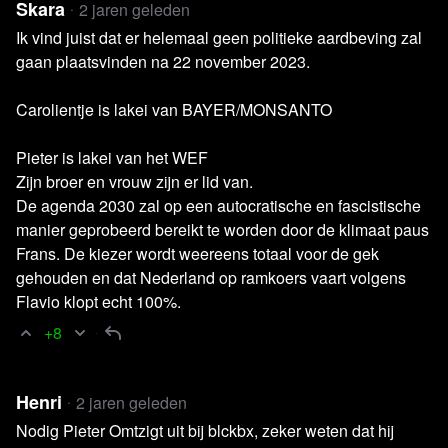
achtergehouden documenten gevonden bij
Skara
2 jaren geleden
Belastingdienst
Ik vind juist dat er helemaal geen politieke aardbeving zal
Artikel NU.nl
Ondernemers in de knel nu ze
gaan plaatsvinden na 22 november 2023.
coronaschulden écht moeten terugbetalen
Carolientje is lakei van BAYER/MONSANTO
Artikel Doorbraak.be
Europese Commissie gaf 10
miljoen euro aan degrowth-goeroes
Pieter is lakei van het WEF
Afbeelding EenVandaag
Dat Tweede Kamer tot
Zijn broer en vrouw zijn er lid van.
september wacht met controversieel verklaren van
De agenda 2030 zal op een autocratische en fascistische
onderwerpen, kan op weinig begrip rekenen
manier geprobeerd bereikt te worden door de klimaat paus
Frans. De kiezer wordt weereens totaal voor de gek
Artikel NRC
Stikstofminister Van der Wal vraagt
gehouden en dat Nederland op ramkoers vaart volgens
provincies om goedkopere stikstofplannen
Flavio klopt echt 100%.
Video EenVandaag
Lange wachttijd en steeds
+8
strengere oordelen: kritiek op afhandeling immateriële
schade toeslagenaffaire
Uitzending Nieuwe Oogst
Hartenkreet melkveehouder
Henri
2 jaren geleden
Anje Grin over dreigend eind van bedrijf
Nodig Pieter Omtzigt uit bij blckbx, zeker weten dat hij