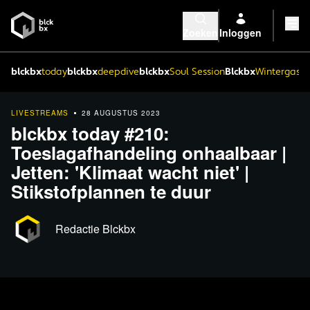
Zoeken
Inloggen
blckbx
today
blckbx
deepdive
blckbx
Soul Session
Blckbx
Wintergaste
LIVESTREAMS
28 AUGUSTUS 2023
blckbx today #210:
Toeslagafhandeling onhaalbaar |
Jetten: 'Klimaat wacht niet' |
Stikstofplannen te duur
Redactie Blckbx