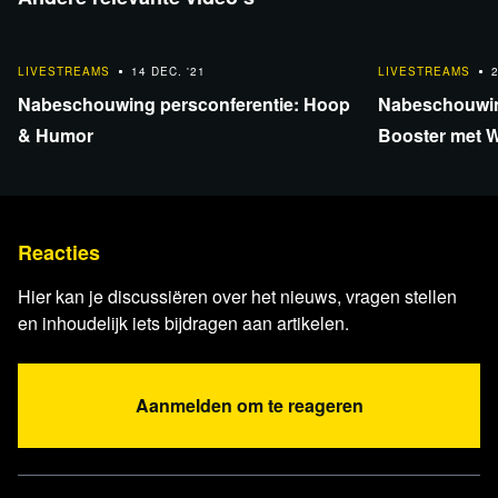
stellen in Frankrijk. Dit heeft helaas tot gevolg dat alle
blckbx-uitzendingen die via Rumble worden verzorgd niet
1:42:10
1:42:10
te zien zullen zien voor kijkers uit Frankrijk.
LIVESTREAMS
14 DEC. '21
LIVESTREAMS
Nabeschouwing persconferentie: Hoop
Nabeschouwin
Als alternatief kunnen de blckbx today-uitzendingen
& Humor
Booster met W
bekeken worden via het
YouTube-kanaal van blckbx
.
Reacties
Hier kan je discussiëren over het nieuws, vragen stellen
en inhoudelijk iets bijdragen aan artikelen.
Relevante achtergrondinformatie en
Aanmelden om te reageren
bronnen
Video blckbx
Tragedie toeslagenaffaire duurt voort: