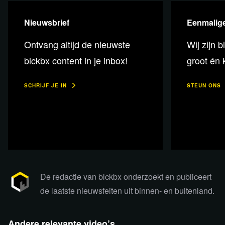
Nieuwsbrief
Eenmalige
Ontvang altijd de nieuwste
Wij zijn b
blckbx content in je inbox!
groot én k
SCHRIJF JE IN
STEUN ONS
Bekijk de uitzending via YouTube
De Franse overheid heeft videoplatform Rumble verzocht
De redactie van blckbx onderzoekt en publiceert
om alle Russische nieuwsbronnen uit te sluiten van haar
de laatste nieuwsfeiten uit binnen- en buitenland.
platform. Als reactie hierop heeft het videoplatform
besloten om hun diensten voorlopig niet beschikbaar te
Andere relevante video’s