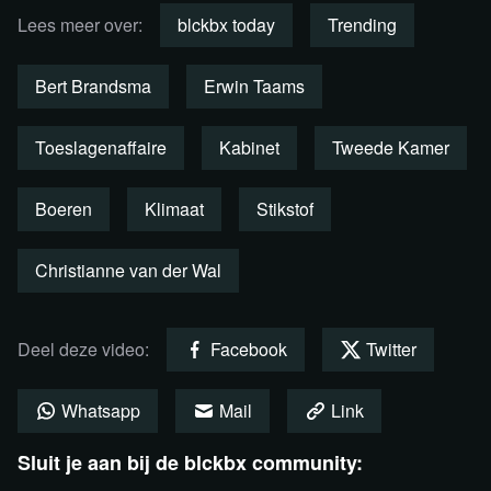
Lees meer over:
blckbx today
Trending
Desk: politiek verslaggever Bert Brandsma, boerin Willy
Verweij en programmamaker Erwin Taams
Bert Brandsma
Erwin Taams
Presentatie: Sanae Orchi
Toeslagenaffaire
Kabinet
Tweede Kamer
Bekijk de uitzending per fragment
terug
Boeren
Klimaat
Stikstof
Christianne van der Wal
Deel deze video:
Facebook
Twitter
Whatsapp
Mail
Link
Sluit je aan bij de blckbx community: