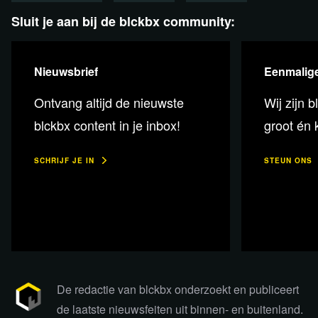
Sluit je aan bij de blckbx community:
Nieuwsbrief
Eenmalige
Relevante achtergrondinformatie en
bronnen
Ontvang altijd de nieuwste
Wij zijn b
blckbx content in je inbox!
groot én k
Uitzending Sky News
Unsealed Jeffrey Epstein
documents explained
SCHRIJF JE IN
STEUN ONS
Video The Economist
The World Ahead 2024: five
stories to watch out for
Website Bureau of Labor Statistics
U.S. National Debt
Over the Last 100 Years
Video NOS
Massale boerendemo Duitsland
Video RTV Oost
Trekkers op de weg Duitsland
Epstein Documents
De redactie van blckbx onderzoekt en publiceert
Artikel RTL Nieuws
Geert Wilders trekt drie omstreden
de laatste nieuwsfeiten uit binnen- en buitenland.