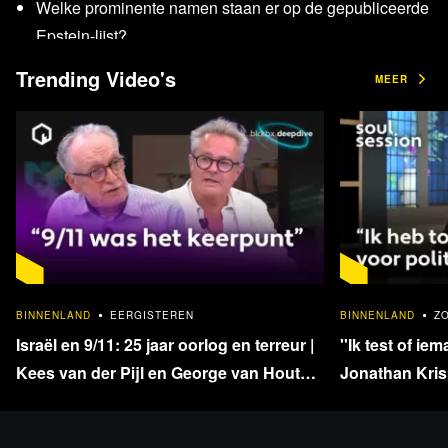
Welke prominente namen staan er op de gepubliceerde
Epstein-lijst?
Trending Video's
MEER
Desk: Sieta van Keimpema, Jelena Postuma en Marcel
van Silfhout
Presentatie: Ancilla van de Leest
Bekijk de uitzending per fragment
terug
1:33:40
BINNENLAND
EERGISTEREN
BINNENLAND
Z
Israël en 9/11: 25 jaar oorlog en terreur |
''Ik test of iem
Kees van der Pijl en George van Houts -
Jonathan Krisp
deel 1
en onafhankel