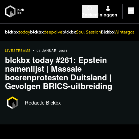
Zoeken
Inloggen
blckbx
today
blckbx
deepdive
blckbx
Soul Session
Blckbx
Wintergaste
LIVESTREAMS
08 JANUARI 2024
blckbx today #261: Epstein
namenlijst | Massale
boerenprotesten Duitsland |
Gevolgen BRICS-uitbreiding
Redactie Blckbx