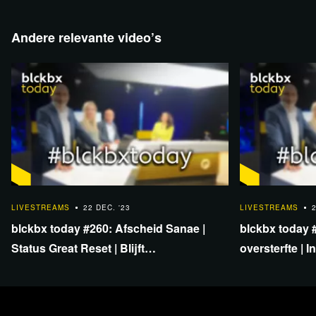
wetsvoorstellen voorlopig in
Twitter Nu.nl
Waarom de 'oninteressante' Epstein-
Andere relevante video’s
documenten zoveel aandacht krijgen
Artikel AD
Groningse burgemeesters: ‘Asielcrisis wordt
willens en wetens in stand gehouden door Den Haag
en andere gemeenten’
https://www.ad.nl/binnenland/g...
Artikel Accountant.nl
Inflatie in 2023 gedaald naar 3,8
procent, de helft van 2022
1:26:38
1:03:52
LIVESTREAMS
22 DEC. '23
LIVESTREAMS
blckbx today #260: Afscheid Sanae |
blckbx today 
Lees 13 reacties
Status Great Reset | Blijft
oversterfte | 
marktondernemer? | Doorbraak
eiwitten mRN
polarisatie