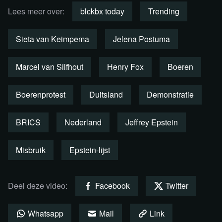
Lees meer over:
blckbx today
Trending
Sieta van Keimpema
Jelena Postuma
Marcel van Silfhout
Henry Fox
Boeren
Boerenprotest
Duitsland
Demonstratie
BRICS
Nederland
Jeffrey Epstein
Misbruik
Epstein-lijst
Bekijk de uitzending via YouTube
Deel deze video:
Facebook
Twitter
Whatsapp
Mail
Link