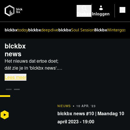
Zoeken
Inloggen
blckbx
today
blckbx
deepdive
blckbx
Soul Session
Blckbx
Wintergaste
blckbx
news
Het nieuws dat ertoe doet;
dát zie je in 'blckbx news'.
Drie keer per week,
Lees meer
voorafgaand aan blckbx
today, krijg je het
belangrijkste nieuws van de
dag voorgeschoteld in een
NIEUWS
12 APR. '23
NIEUWS
10 APR. '23
kort en overzichtelijk
blckbx news #11 | Woensdag 12 april 2023 - 19:00
blckbx news #10 | Maandag 10
nieuwsblok. Kijk blckbx news
april 2023 - 19:00
hier terug en deel de