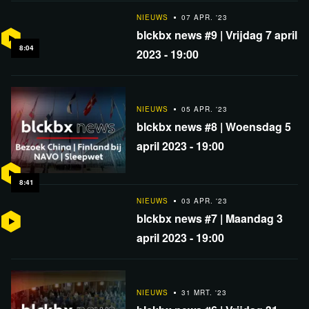
uitzending met zoveel
mogelijk mensen.
NIEUWS
07 APR. '23
blckbx news #9 | Vrijdag 7 april
8:04
2023 - 19:00
NIEUWS
05 APR. '23
blckbx news #8 | Woensdag 5
april 2023 - 19:00
8:41
NIEUWS
03 APR. '23
blckbx news #7 | Maandag 3
april 2023 - 19:00
NIEUWS
31 MRT. '23