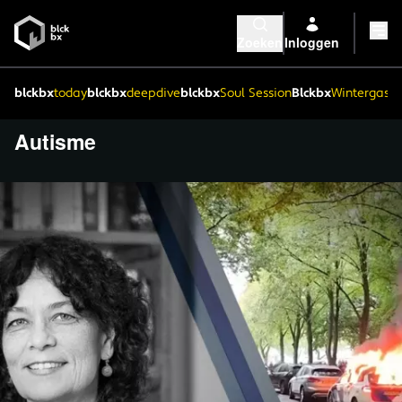
Zoeken
Inloggen
blckbx
today
blckbx
deepdive
blckbx
Soul Session
Blckbx
Wintergaste
Autisme