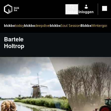
Zoeken
Inloggen
blckbx
today
blckbx
deepdive
blckbx
Soul Session
Blckbx
Wintergaste
Bartele
Holtrop