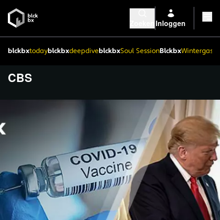
Zoeken
Inloggen
blckbx
today
blckbx
deepdive
blckbx
Soul Session
Blckbx
Wintergaste
CBS