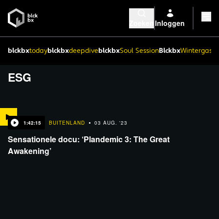
Zoeken
Inloggen
blckbx
today
blckbx
deepdive
blckbx
Soul Session
Blckbx
Wintergaste
ESG
1:42:15
BUITENLAND
03 AUG. '23
Sensationele docu: ‘Plandemic 3: The Great
Awakening’