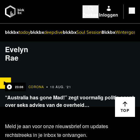
Zoeken
Inloggen
blckbx
today
blckbx
deepdive
blckbx
Soul Session
Blckbx
Wintergaste
Evelyn
Rae
23:06
CORONA
10 AUG. '21
“Australia has gone Mad!” zegt voormalig politie agent
over seks advies van de overheid…
TOP
Meld je aan voor onze nieuwsbrief om updates
rechtstreeks in je inbox te ontvangen.