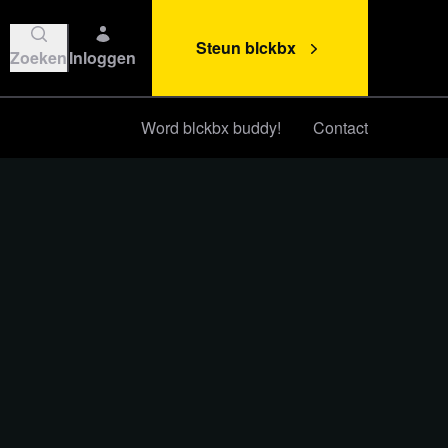
Steun blckbx
Zoeken
Inloggen
Word blckbx buddy!
Contact
Steun blckbx