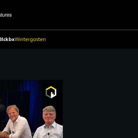
tures
Blckbx
Wintergasten