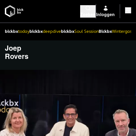
Zoeken
Inloggen
blckbx
today
blckbx
deepdive
blckbx
Soul Session
Blckbx
Wintergaste
Joep
Rovers