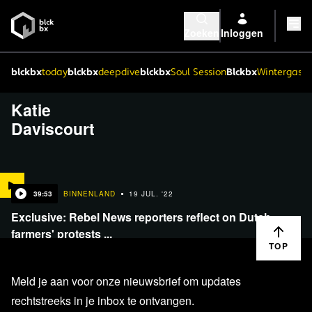
Zoeken
Inloggen
blckbx
today
blckbx
deepdive
blckbx
Soul Session
Blckbx
Wintergaste
Katie
Daviscourt
39:53
BINNENLAND
19 JUL. '22
Exclusive: Rebel News reporters reflect on Dutch
farmers' protests ...
TOP
Meld je aan voor onze nieuwsbrief om updates
rechtstreeks in je inbox te ontvangen.