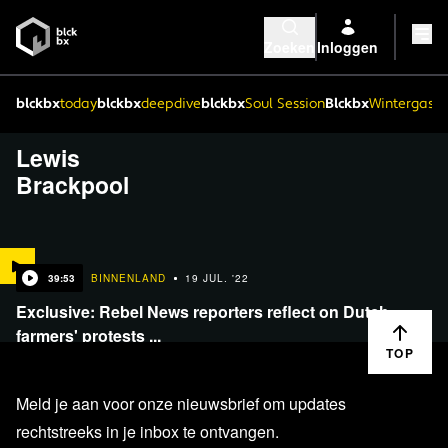
Zoeken
Inloggen
blckbx
today
blckbx
deepdive
blckbx
Soul Session
Blckbx
Wintergaste
Lewis
Brackpool
39:53
BINNENLAND
19 JUL. '22
Exclusive: Rebel News reporters reflect on Dutch
farmers' protests ...
TOP
Meld je aan voor onze nieuwsbrief om updates
rechtstreeks in je inbox te ontvangen.