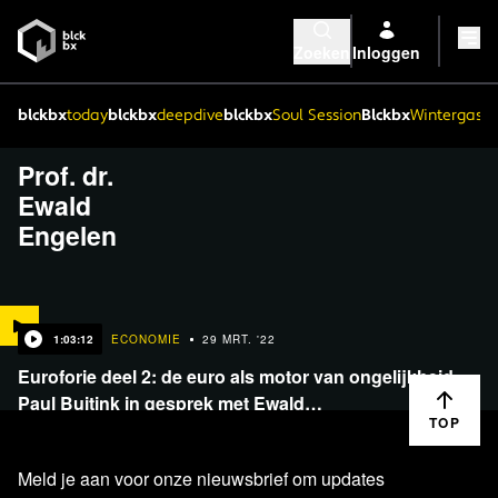
Zoeken
Inloggen
blckbx
today
blckbx
deepdive
blckbx
Soul Session
Blckbx
Wintergaste
Prof. dr.
Ewald
Engelen
1:03:12
ECONOMIE
29 MRT. '22
Euroforie deel 2: de euro als motor van ongelijkheid -
Paul Buitink in gesprek met Ewald…
TOP
Meld je aan voor onze nieuwsbrief om updates