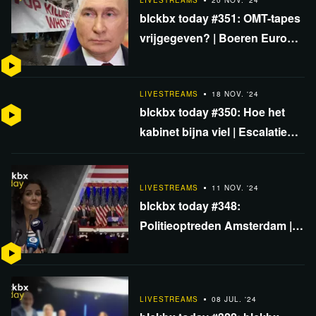
LIVESTREAMS
20 NOV. '24
blckbx today #351: OMT-tapes
vrijgegeven? | Boeren Europa
onder druk | Europa
voorbereid op kernoorlog?
LIVESTREAMS
18 NOV. '24
blckbx today #350: Hoe het
kabinet bijna viel | Escalatie
met VS-raketten | Analyse
klimaatconferentie
LIVESTREAMS
11 NOV. '24
blckbx today #348:
Politieoptreden Amsterdam |
Georgië=Oekraïne 2.0? | USA-
verkiezingen eerlijk verlopen?
LIVESTREAMS
08 JUL. '24