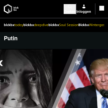
Zoeken
Inloggen
blckbx
today
blckbx
deepdive
blckbx
Soul Session
Blckbx
Wintergaste
Putin