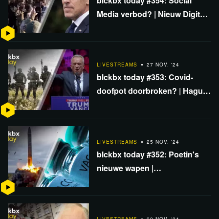
blckbx today #354: Social
Media verbod? | Nieuw Digitale
Euro rapport | Jihadistisch
offensief in Syrië
LIVESTREAMS
27 NOV. '24
blckbx today #353: Covid-
doofpot doorbroken? | Hague
Invasion Act | Preventieve
NAVO-aanval?
LIVESTREAMS
25 NOV. '24
blckbx today #352: Poetin's
nieuwe wapen |
'Klimaatschade' fonds COP29
| Verband vaccins & kanker