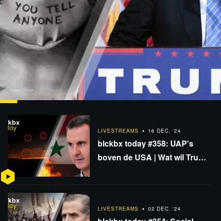
LIVESTREAMS
08 JAN. '25
blckbx today #361: Trump bedreigt NAVO-steun
LIVESTREAMS
16 DEC. '24
Oekraïne | Politieke strijd Georgië | Grooming…
blckbx today #358: UAP's
boven de USA | Wat wil Trump
economisch met EU? | Syrië's
onverwachte snelle val
LIVESTREAMS
02 DEC. '24