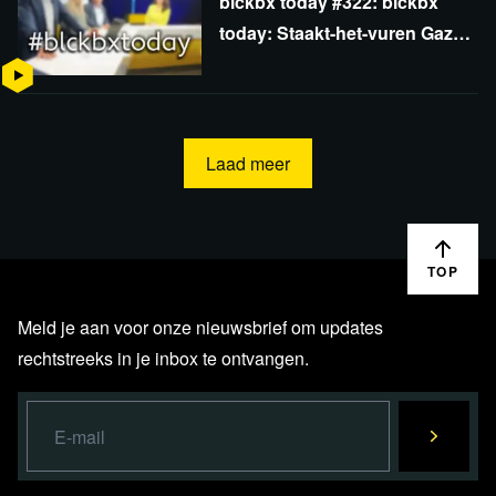
blckbx today #322: blckbx
today: Staakt-het-vuren Gaza?
| Orban's missie botst met EU |
134 landen ontwikkelen CBDC
Laad meer
TOP
Meld je aan voor onze nieuwsbrief om updates
rechtstreeks in je inbox te ontvangen.