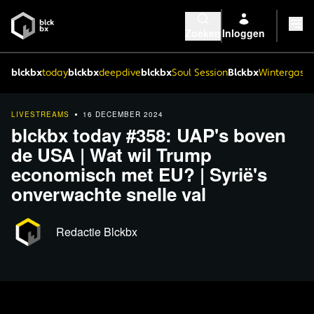
Zoeken
Inloggen
blckbx
today
blckbx
deepdive
blckbx
Soul Session
Blckbx
Wintergaste
LIVESTREAMS
16 DECEMBER 2024
blckbx today #358: UAP's boven
de USA | Wat wil Trump
economisch met EU? | Syrië's
onverwachte snelle val
Redactie Blckbx