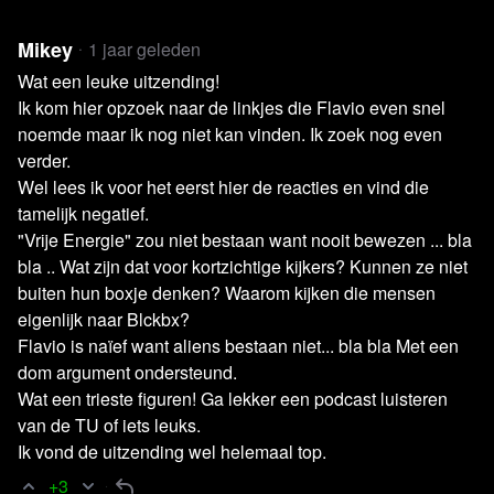
Energievergelijk.nl -
Energieprijzen Europa verschillen
sterk: Nederlandse gasprijs bij hoogste drie
Mikey
1 jaar geleden
EU Debates -
Trump tariffs: Does EU have to fear trade
Wat een leuke uitzending!
war with US?
Ik kom hier opzoek naar de linkjes die Flavio even snel
Remco Coerman -
Op deze manier doorgaan gaat niet
noemde maar ik nog niet kan vinden. Ik zoek nog even
werken, er is echte ACTIE nodig!
verder.
Wel lees ik voor het eerst hier de reacties en vind die
Daily Mail -
Drones New Jersey Alien Tech UFO Expert
tamelijk negatief.
X -
Trump over BRICS
"Vrije Energie" zou niet bestaan want nooit bewezen ... bla
EU Neighbours East | 16-12-2024 -
Russia’s war of
bla .. Wat zijn dat voor kortzichtige kijkers? Kunnen ze niet
aggression against Ukraine: EU adopts 15th package of
buiten hun boxje denken? Waarom kijken die mensen
restrictive measures
eigenlijk naar Blckbx?
Video
Moment of Contact
Flavio is naïef want aliens bestaan niet... bla bla Met een
dom argument ondersteund.
Video
The Phenomenon
Wat een trieste figuren! Ga lekker een podcast luisteren
Video
Michael Herrera - US Marine Encounters UFO
van de TU of iets leuks.
Black Ops Human Trafficking Operation
Ik vond de uitzending wel helemaal top.
Video
Top Aerospace Scientists Suspect UFOs are
+3