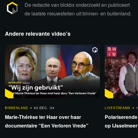
De redactie van blckbx onderzoekt en publiceert
de laatste nieuwsfeiten uit binnen- en buitenland.
Andere relevante video’s
Bekijk de uitzending via Rumble
1:07:00
BINNENLAND
03 DEC. '24
LIVESTREAMS
Marie-Thérèse ter Haar over haar
Polariserende
documentaire “Een Verloren Vrede”
op IJsselmeer
Relevante achtergrondinformatie en
Covid
bronnen