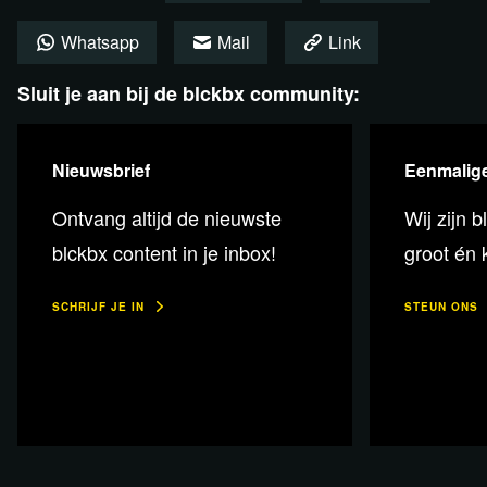
Vermeeren
Whatsapp
Mail
Link
Presentatie:
Erwin Taams
Sluit je aan bij de blckbx community:
Nieuwsbrief
Eenmalige
Check de komende
Ontvang altijd de nieuwste
Wij zijn b
filmvertoningen en colleges in
Studio Paradiso!
blckbx content in je inbox!
groot én k
SCHRIJF JE IN
STEUN ONS
Meer informatie & tickets