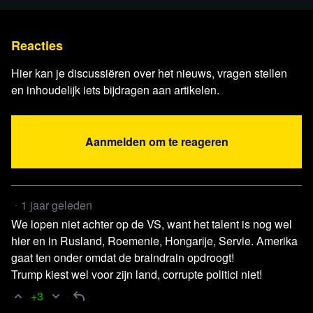
Bron 1 -
AD -
Na weken van protest kiest Georgië antiwesterse
Reacties
oud-voetballer Manchester City als president
Hier kan je discussiëren over het nieuws, vragen stellen
EP -
UAP: Reporting and scientific assessment in the
en inhoudelijk iets bijdragen aan artikelen.
EU. Exchange of views in the European Parliament
The Guardian -
Toespraak Al Jolani
Judge Napolitano -
Russia's Next Move
Aanmelden om te reageren
The Cradle -
Statement by Assad
CaspianReport -
Syrië
Andrew McAfee, MIT -
De enorme innovatiekloof tussen
1 jaar geleden
EU en VS wordt pijnlijk zichtbaar vanuit succesvolle
We lopen niet achter op de VS, want het talent is nog wel
'from scratch' bedrijven.
hier en in Rusland, Roemenie, Hongarije, Servie. Amerika
RTL -
Brekelmans: Europa moet onderhandelen met
gaat ten onder omdat de braindrain opdroogt!
Trump kiest wel voor zijn land, corrupte politici niet!
Rusland voordat Trump dat doet
+3
IMF -
IMF World Economic Outlook USA vs EURO